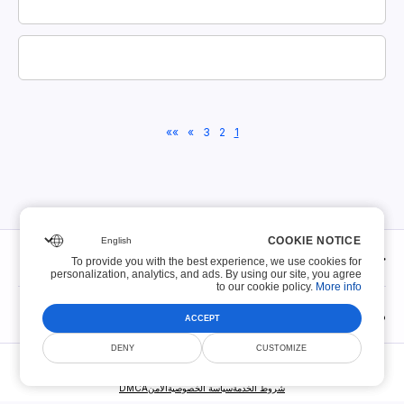
»»
»
3
2
1
COOKIE NOTICE
COOKIE NOTICE
حول
To provide you with the best experience, we use cookies for
To provide you with the best experience, we use cookies for
personalization, analytics, and ads. By using our site, you agree
personalization, analytics, and ads. By using our site, you agree
to our cookie policy.
to our cookie policy.
More info
More info
حول
ملفات PDF القابلة للملء
ACCEPT
ACCEPT
اتصال
DENY
DENY
CUSTOMIZE
CUSTOMIZE
© Smallize Pty Ltd 2026. جميع الحقوق محفوظة.
ملفات PDF القابلة للملء
سياسة الاحتفاظ بالملفات
شروط الخدمة
سياسة الخصوصية
الأمن
DMCA
أعلى 100 نموذج