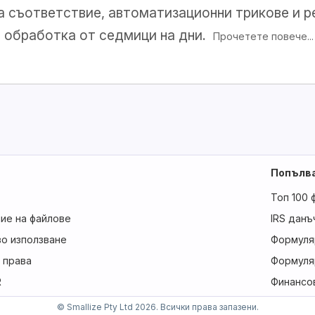
а съответствие, автоматизационни трикове и р
а обработка от седмици на дни.
Прочетете повече...
Попълв
Топ 100 
ние на файлове
IRS данъ
во използване
Формуля
 права
Формуля
R
Финансо
© Smallize Pty Ltd 2026. Всички права запазени.