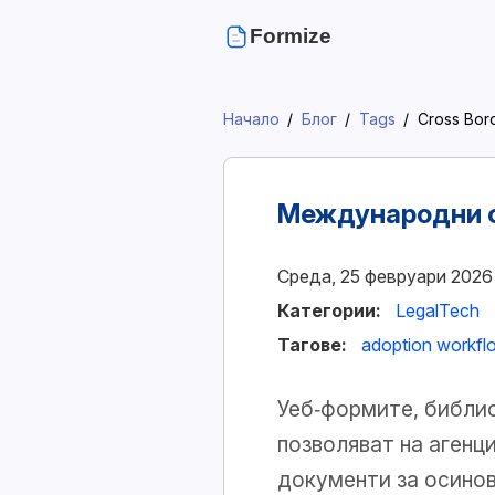
Formize
Начало
Блог
Tags
Cross Bor
Международни ф
Среда, 25 февруари 2026
Категории:
LegalTech
Тагове:
adoption workfl
Уеб‑формите, библио
позволяват на агенц
документи за осинов