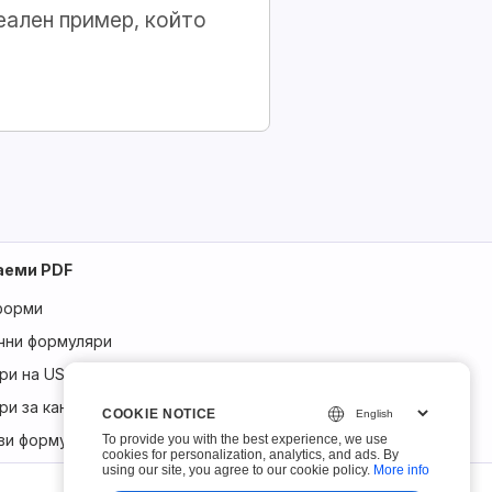
еален пример, който
аеми PDF
форми
чни формуляри
ри на USCIS
ри за кандидатстване
COOKIE NOTICE
COOKIE NOTICE
ви формуляри
To provide you with the best experience, we use
To provide you with the best experience, we use
cookies for personalization, analytics, and ads. By
cookies for personalization, analytics, and ads. By
using our site, you agree to our cookie policy.
using our site, you agree to our cookie policy.
More info
More info