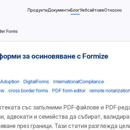
Продукти
Документи
Блог
Уебсайтове
Относно
der Forms
орми за осиновяване с Formize
Adoption
DigitalForms
InternationalCompliance
ow
cross border forms
PDF form editor
remote notarizatio
теката със запълними PDF‑файлове и PDF‑реда
ии, адвокати и семейства да събират, валидира
яване през граници. Тази статия разглежда цел