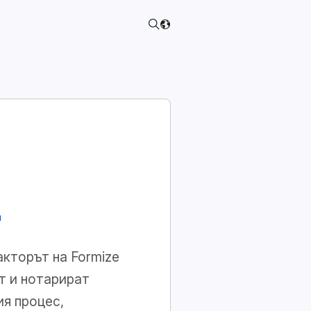
n
кторът на Formize
т и нотарират
ия процес,