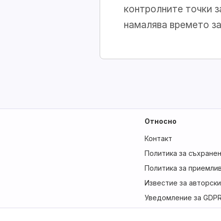
контролните точки з
намалява времето з
Относно
Контакт
Политика за съхране
Политика за приемли
Известие за авторски
Уведомление за GDP