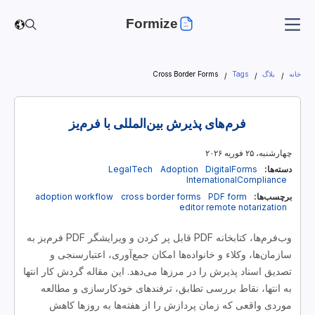
Formize
خانه
بلاگ
Tags
Cross Border Forms
فرم‌های پذیرش بین‌المللی با فرم‌یز
چهارشنبه، ۲۵ فوریه ۲۰۲۶
دسته‌ها:
DigitalForms
Adoption
LegalTech
InternationalCompliance
برچسب‌ها:
PDF form
cross border forms
adoption workflow
editor
remote notarization
وب‌فرم‌ها، کتابخانه PDF قابل پر کردن و ویرایشگر PDF فرم‌یز به
سازمان‌ها، وکلاء و خانواده‌ها امکان جمع‌آوری، اعتبارسنجی و
تصدیق اسناد پذیرش را در مرزها می‌دهد. این مقاله گردش کار انتها
به انتها، نقاط بررسی تطابق، ترفندهای خودکارسازی و مطالعه
موردی واقعی که زمان پردازش را از هفته‌ها به روزها کاهش