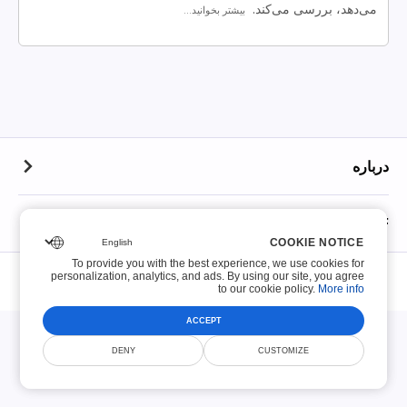
می‌دهد، بررسی می‌کند.
بیشتر بخوانید...
درباره
درباره
PDFهای قابل پر کردن
COOKIE NOTICE
COOKIE NOTICE
تماس
To provide you with the best experience, we use cookies for
To provide you with the best experience, we use cookies for
© Smallize Pty Ltd 2026. تمام حقوق محفوظ است.
PDFهای قابل پر کردن
personalization, analytics, and ads. By using our site, you agree
personalization, analytics, and ads. By using our site, you agree
to our cookie policy.
to our cookie policy.
More info
More info
سیاست نگهداری فایل
شرایط خدمات
سیاست حفظ حریم خصوصی
امنیت
DMCA
صد فرم برتر
ACCEPT
ACCEPT
سیاست استفاده قابل قبول
فرم‌های مالیاتی IRS
DENY
DENY
CUSTOMIZE
CUSTOMIZE
اعلام حق تکثیر
فرم‌های USCIS