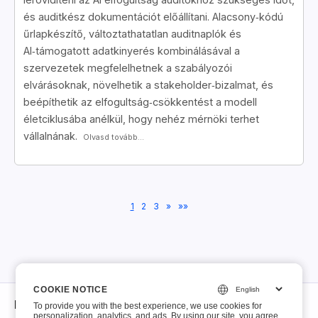
és auditkész dokumentációt előállítani. Alacsony‑kódú
űrlapkészítő, változtathatatlan auditnaplók és
AI‑támogatott adatkinyerés kombinálásával a
szervezetek megfelelhetnek a szabályozói
elvárásoknak, növelhetik a stakeholder‑bizalmat, és
beépíthetik az elfogultság‑csökkentést a modell
életciklusába anélkül, hogy nehéz mérnöki terhet
vállalnának.
Olvasd tovább...
1
2
3
»
»»
COOKIE NOTICE
COOKIE NOTICE
Névjegy
To provide you with the best experience, we use cookies for
To provide you with the best experience, we use cookies for
personalization, analytics, and ads. By using our site, you agree
personalization, analytics, and ads. By using our site, you agree