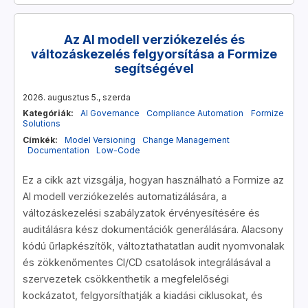
Az AI modell verziókezelés és
változáskezelés felgyorsítása a Formize
segítségével
2026. augusztus 5., szerda
Kategóriák:
AI Governance
Compliance Automation
Formize
Solutions
Címkék:
Model Versioning
Change Management
Documentation
Low-Code
Ez a cikk azt vizsgálja, hogyan használható a Formize az
AI modell verziókezelés automatizálására, a
változáskezelési szabályzatok érvényesítésére és
auditálásra kész dokumentációk generálására. Alacsony
kódú űrlapkészítők, változtathatatlan audit nyomvonalak
és zökkenőmentes CI/CD csatolások integrálásával a
szervezetek csökkenthetik a megfelelőségi
kockázatot, felgyorsíthatják a kiadási ciklusokat, és