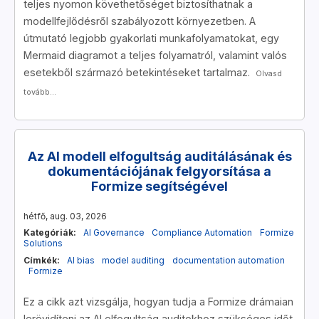
teljes nyomon követhetőséget biztosíthatnak a
modellfejlődésről szabályozott környezetben. A
útmutató legjobb gyakorlati munkafolyamatokat, egy
Mermaid diagramot a teljes folyamatról, valamint valós
esetekből származó betekintéseket tartalmaz.
Olvasd
tovább...
Az AI modell elfogultság auditálásának és
dokumentációjának felgyorsítása a
Formize segítségével
hétfő, aug. 03, 2026
Kategóriák:
AI Governance
Compliance Automation
Formize
Solutions
Címkék:
AI bias
model auditing
documentation automation
Formize
Ez a cikk azt vizsgálja, hogyan tudja a Formize drámaian
lerövidíteni az AI elfogultság auditokhoz szükséges időt,