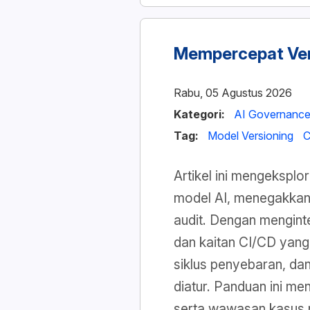
Mempercepat Ver
Rabu, 05 Agustus 2026
Kategori:
AI Governanc
Tag:
Model Versioning
C
Artikel ini mengekspl
model AI, menegakkan
audit. Dengan menginte
dan kaitan CI/CD yang
siklus penyebaran, da
diatur. Panduan ini me
serta wawasan kasus 