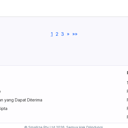
1
2
3
»
»»
e
n yang Dapat Diterima
ipta
© Smallize Pty Ltd 2026. Semua Hak Dilindungi.