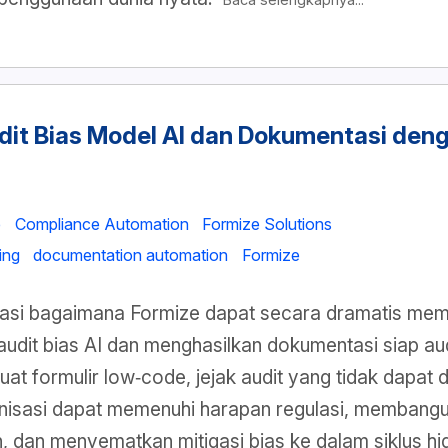
it Bias Model AI dan Dokumentasi deng
e
Compliance Automation
Formize Solutions
ing
documentation automation
Formize
orasi bagaimana Formize dapat secara dramatis me
audit bias AI dan menghasilkan dokumentasi siap au
 formulir low‑code, jejak audit yang tidak dapat d
anisasi dapat memenuhi harapan regulasi, memban
 dan menyematkan mitigasi bias ke dalam siklus h