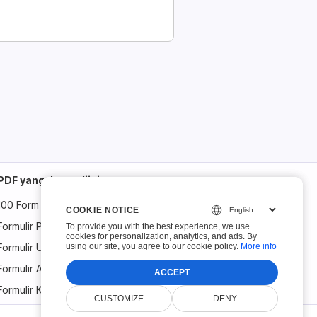
PDF yang dapat diisi
100 Form Teratas
COOKIE NOTICE
COOKIE NOTICE
Formulir Pajak IRS
To provide you with the best experience, we use
To provide you with the best experience, we use
cookies for personalization, analytics, and ads. By
cookies for personalization, analytics, and ads. By
using our site, you agree to our cookie policy.
using our site, you agree to our cookie policy.
More info
More info
Formulir USCIS
Formulir Aplikasi
ACCEPT
ACCEPT
Formulir Keuangan
CUSTOMIZE
CUSTOMIZE
DENY
DENY