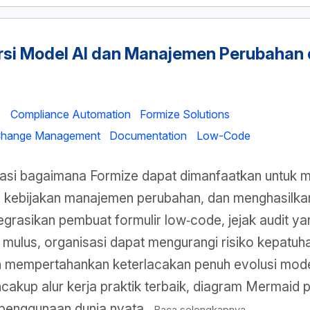
si Model AI dan Manajemen Perubahan 
e
Compliance Automation
Formize Solutions
hange Management
Documentation
Low-Code
orasi bagaimana Formize dapat dimanfaatkan untuk 
 kebijakan manajemen perubahan, dan menghasilka
grasikan pembuat formulir low‑code, jejak audit yan
 mulus, organisasi dapat mengurangi risiko kepatu
n mempertahankan keterlacakan penuh evolusi model
ncakup alur kerja praktik terbaik, diagram Mermaid 
penggunaan dunia nyata.
Baca selengkapnya...