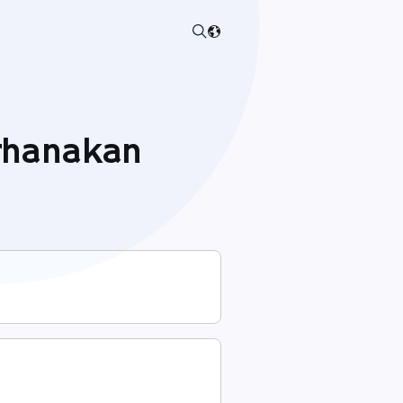
rhanakan
n