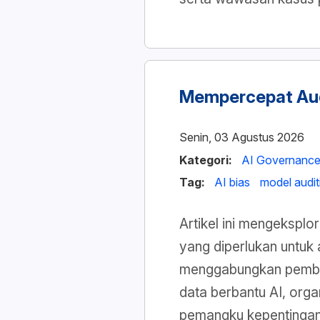
Mempercepat Aud
Senin, 03 Agustus 2026
Kategori:
AI Governanc
Tag:
AI bias
model audit
Artikel ini mengekspl
yang diperlukan untuk 
menggabungkan pembuat
data berbantu AI, org
pemangku kepentingan,