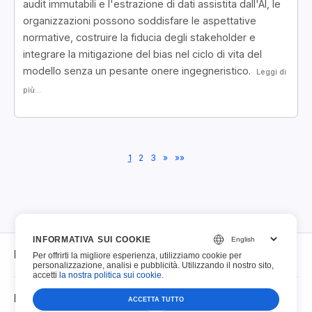
audit immutabili e l'estrazione di dati assistita dall'AI, le
organizzazioni possono soddisfare le aspettative
normative, costruire la fiducia degli stakeholder e
integrare la mitigazione del bias nel ciclo di vita del
modello senza un pesante onere ingegneristico.
Leggi di
più...
1
2
3
»
»»
INFORMATIVA SUI COOKIE
Informazioni
Per offrirti la migliore esperienza, utilizziamo cookie per
personalizzazione, analisi e pubblicità. Utilizzando il nostro sito,
accetti
la nostra politica sui cookie
.
Informazioni
PDF compilabili
ACCETTA TUTTO