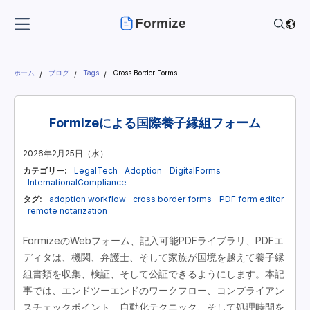
Formize
ホーム
ブログ
Tags
Cross Border Forms
Formizeによる国際養子縁組フォーム
2026年2月25日（水）
カテゴリー:
LegalTech
Adoption
DigitalForms
InternationalCompliance
タグ:
adoption workflow
cross border forms
PDF form editor
remote notarization
FormizeのWebフォーム、記入可能PDFライブラリ、PDFエ
ディタは、機関、弁護士、そして家族が国境を越えて養子縁
組書類を収集、検証、そして公証できるようにします。本記
事では、エンドツーエンドのワークフロー、コンプライアン
スチェックポイント、自動化テクニック、そして処理時間を