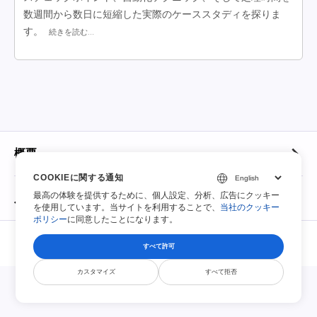
数週間から数日に短縮した実際のケーススタディを探りま
す。
続きを読む...
概要
COOKIEに関する通知
概要
最高の体験を提供するために、個人設定、分析、広告にクッキー
入力可能なPDF
を使用しています。当サイトを利用することで、
当社のクッキー
ポリシー
に同意したことになります。
連絡
© Smallize Pty Ltd 2026. 全著作権所有.
入力可能なPDF
すべて許可
ファイル保持ポリシー
利用規約
プライバシーポリシー
セキュリティ
DMCA
トップ100フォーム
カスタマイズ
すべて拒否
利用規約
IRS税務書類
著作権表示