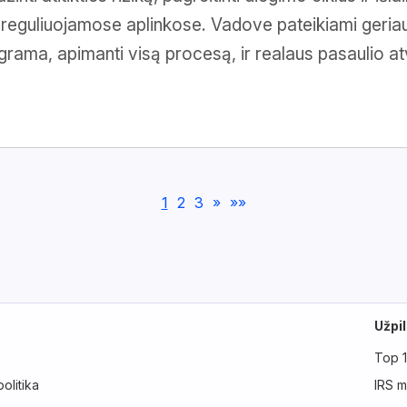
reguliuojamose aplinkose. Vadove pateikiami geria
grama, apimanti visą procesą, ir realaus pasaulio a
1
2
3
»
»»
Užpi
Top 
politika
IRS m