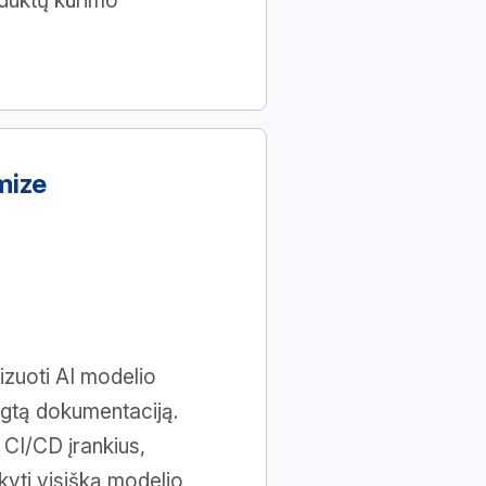
oduktų kūrimo
mize
izuoti AI modelio
engtą dokumentaciją.
 CI/CD įrankius,
aikyti visišką modelio