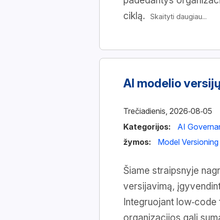
padedantys organizacij
ciklą.
Skaityti daugiau...
AI modelio versij
Trečiadienis, 2026‑08‑05
Kategorijos:
AI Governa
žymos:
Model Versioning
Šiame straipsnyje nagr
versijavimą, įgyvendin
Integruojant low‑code 
organizacijos gali sumaž