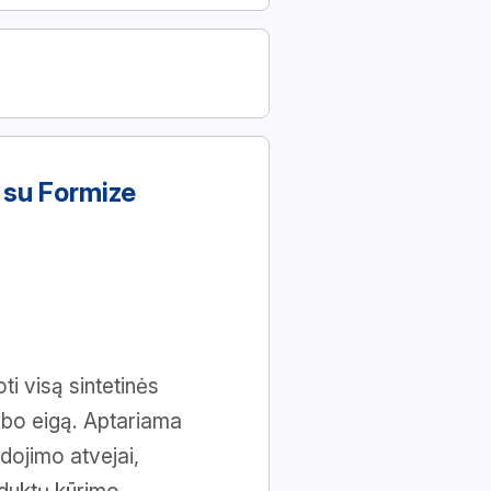
s su Formize
i visą sintetinės
arbo eigą. Aptariama
udojimo atvejai,