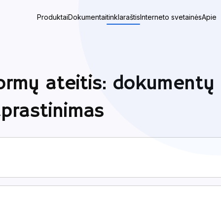
Produktai
Dokumentai
tinklaraštis
Interneto svetainės
Apie
formų ateitis: dokumentų 
prastinimas