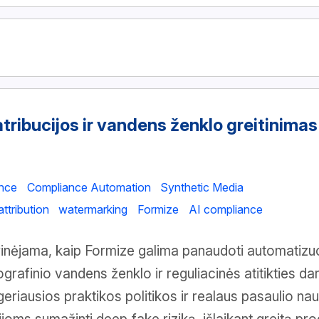
atribucijos ir vandens ženklo greitinima
nce
Compliance Automation
Synthetic Media
attribution
watermarking
Formize
AI compliance
inėjama, kaip Formize galima panaudoti automatizuot
tografinio vandens ženklo ir reguliacinės atitikties d
geriausios praktikos politikos ir realaus pasaulio na