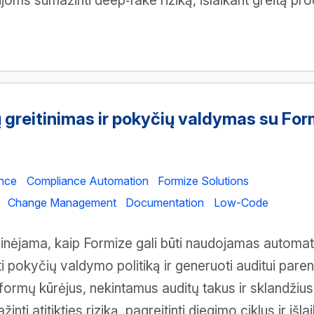
oms sumažinti deep‑fake riziką, išlaikant greitą pr
ų greitinimas ir pokyčių valdymas su For
nce
Compliance Automation
Formize Solutions
Change Management
Documentation
Low-Code
inėjama, kaip Formize gali būti naudojamas automat
ti pokyčių valdymo politiką ir generuoti auditui par
formų kūrėjus, nekintamus auditų takus ir sklandžius
inti atitikties riziką, pagreitinti diegimo ciklus ir išl