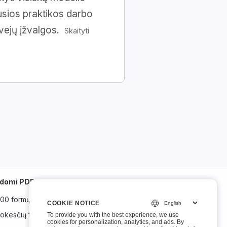
usios praktikos darbo
tvejų įžvalgos.
Skaityti
ldomi PDF
100 formų
COOKIE NOTICE
COOKIE NOTICE
okesčių formos
To provide you with the best experience, we use
To provide you with the best experience, we use
cookies for personalization, analytics, and ads. By
cookies for personalization, analytics, and ads. By