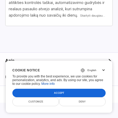
atitikties kontrolės taškai, automatizavimo gudrybės ir
realaus pasaulio atvejo analizė, kuri sutrumpina
apdorojimo laiką nuo savaičių iki dienų.
Skaityti daugiau...
Apie
COOKIE NOTICE
COOKIE NOTICE
Apie
To provide you with the best experience, we use cookies for
To provide you with the best experience, we use cookies for
Užpildomi PDF
personalization, analytics, and ads. By using our site, you agree
personalization, analytics, and ads. By using our site, you agree
to our cookie policy.
to our cookie policy.
More info
More info
Kontaktas
© Smallize Pty Ltd 2026. Visos teisės rezervuotos.
Užpildomi PDF
ACCEPT
ACCEPT
Failų išlaikymo politika
Paslaugų teikimo sąlygos
Privatumo politika
Saugumas
DMCA
CUSTOMIZE
CUSTOMIZE
DENY
DENY
Top 100 formų
Priimtinų naudojimo politika
IRS mokesčių formos