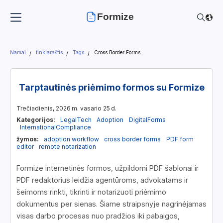
Formize
Namai
tinklaraštis
Tags
Cross Border Forms
Tarptautinės priėmimo formos su Formize
Trečiadienis, 2026 m. vasario 25 d.
Kategorijos:
LegalTech
Adoption
DigitalForms
InternationalCompliance
žymos:
adoption workflow
cross border forms
PDF form
editor
remote notarization
Formize internetinės formos, užpildomi PDF šablonai ir
PDF redaktorius leidžia agentūroms, advokatams ir
šeimoms rinkti, tikrinti ir notarizuoti priėmimo
dokumentus per sienas. Šiame straipsnyje nagrinėjamas
visas darbo procesas nuo pradžios iki pabaigos,