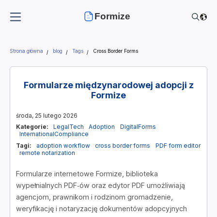
Formize
Strona główna
blog
Tags
Cross Border Forms
Formularze międzynarodowej adopcji z
Formize
środa, 25 lutego 2026
Kategorie:
LegalTech
Adoption
DigitalForms
InternationalCompliance
Tagi:
adoption workflow
cross border forms
PDF form editor
remote notarization
Formularze internetowe Formize, biblioteka
wypełnialnych PDF‑ów oraz edytor PDF umożliwiają
agencjom, prawnikom i rodzinom gromadzenie,
weryfikację i notaryzację dokumentów adopcyjnych