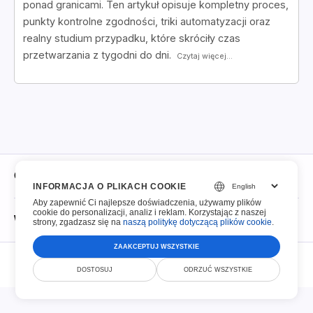
ponad granicami. Ten artykuł opisuje kompletny proces,
punkty kontrolne zgodności, triki automatyzacji oraz
realny studium przypadku, które skróciły czas
przetwarzania z tygodni do dni.
Czytaj więcej...
O
INFORMACJA O PLIKACH COOKIE
Aby zapewnić Ci najlepsze doświadczenia, używamy plików
O
cookie do personalizacji, analiz i reklam. Korzystając z naszej
Wypełnialne pliki PDF
strony, zgadzasz się na
naszą politykę dotyczącą plików cookie
.
Kontakt
ZAAKCEPTUJ WSZYSTKIE
© Smallize Pty Ltd 2026. Wszelkie prawa zastrzeżone.
Wypełnialne pliki PDF
DOSTOSUJ
ODRZUĆ WSZYSTKIE
Polityka przechowywania plików
Warunki świadczenia usług
Polityka prywatności
Bezpieczeństwo
DMCA
Top 100 formularzy
Polityka dopuszczalnego użytkowania