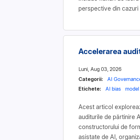
perspective din cazuri 
Accelerarea audit
Luni, Aug 03, 2026
Categorii:
AI Governanc
Etichete:
AI bias
model 
Acest articol explorea
auditurile de părtinir
constructorului de form
asistate de AI, organiz