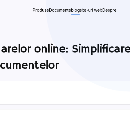
Produse
Documente
blog
site-uri web
Despre
arelor online: Simplificare
ocumentelor