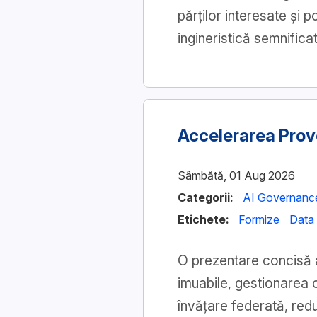
părților interesate și p
ingineristică semnifica
Accelerarea Prove
Sâmbătă, 01 Aug 2026
Categorii:
AI Governanc
Etichete:
Formize
Data
O prezentare concisă a
imuabile, gestionarea
învățare federată, redu