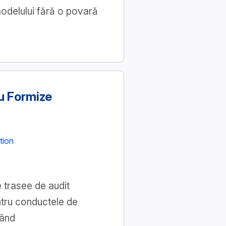
 modelului fără o povară
u Formize
tion
 trasee de audit
ntru conductele de
jând