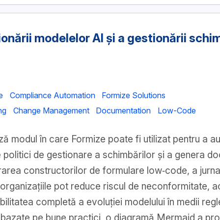
nării modelelor AI și a gestionării schi
e
Compliance Automation
Formize Solutions
ng
Change Management
Documentation
Low-Code
ză modul în care Formize poate fi utilizat pentru a 
 politici de gestionare a schimbărilor și a genera d
grarea constructorilor de formulare low‑code, a jurna
 organizațiile pot reduce riscul de neconformitate, ac
abilitatea completă a evoluției modelului în medii reg
ru bazate pe bune practici, o diagramă Mermaid a pro