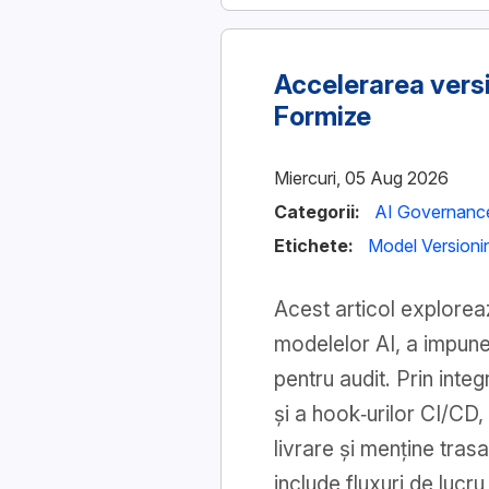
Accelerarea versio
Formize
Miercuri, 05 Aug 2026
Categorii:
AI Governanc
Etichete:
Model Versioni
Acest articol explorea
modelelor AI, a impune
pentru audit. Prin inte
și a hook‑urilor CI/CD,
livrare și menține tras
include fluxuri de luc