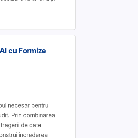
 AI cu Formize
pul necesar pentru
udit. Prin combinarea
tragerii de date
construi încrederea