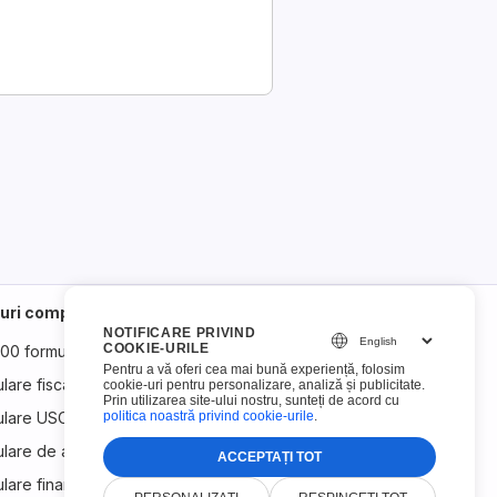
uri completabile
NOTIFICARE PRIVIND
COOKIE-URILE
00 formulare
Pentru a vă oferi cea mai bună experiență, folosim
lare fiscale IRS
cookie-uri pentru personalizare, analiză și publicitate.
Prin utilizarea site-ului nostru, sunteți de acord cu
politica noastră privind cookie-urile
.
ulare USCIS
lare de aplicare
ACCEPTAȚI TOT
lare financiare