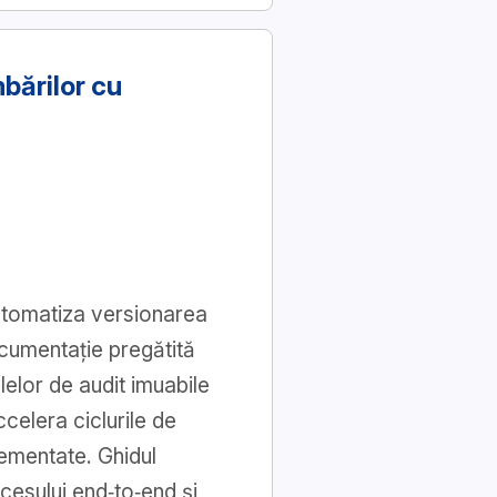
mbărilor cu
automatiza versionarea
ocumentație pregătită
lelor de audit imuabile
celera ciclurile de
lementate. Ghidul
cesului end‑to‑end și