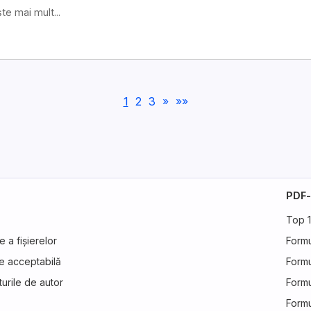
te mai mult...
1
2
3
»
»»
PDF-
Top 1
e a fișierelor
Formu
are acceptabilă
Form
urile de autor
Formu
Formu