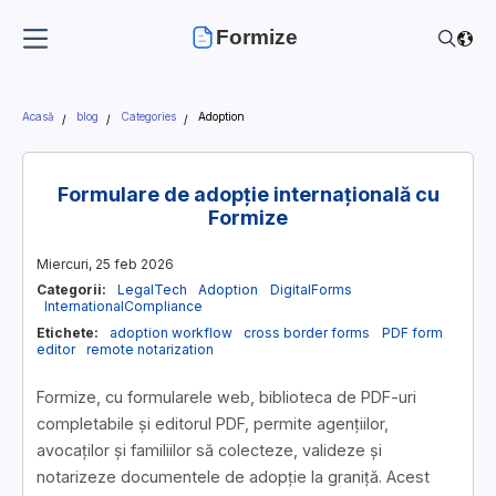
Formize
Acasă
blog
Categories
Adoption
Formulare de adopție internațională cu
Formize
Miercuri, 25 feb 2026
Categorii:
LegalTech
Adoption
DigitalForms
InternationalCompliance
Etichete:
adoption workflow
cross border forms
PDF form
editor
remote notarization
Formize, cu formularele web, biblioteca de PDF-uri
completabile și editorul PDF, permite agențiilor,
avocaților și familiilor să colecteze, valideze și
notarizeze documentele de adopție la graniță. Acest