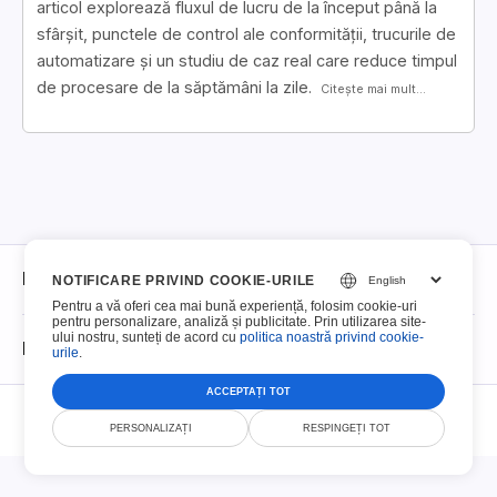
articol explorează fluxul de lucru de la început până la
sfârșit, punctele de control ale conformității, trucurile de
automatizare și un studiu de caz real care reduce timpul
de procesare de la săptămâni la zile.
Citește mai mult...
Despre
NOTIFICARE PRIVIND COOKIE-URILE
Pentru a vă oferi cea mai bună experiență, folosim cookie-uri
pentru personalizare, analiză și publicitate. Prin utilizarea site-
Despre
ului nostru, sunteți de acord cu
politica noastră privind cookie-
PDF-uri completabile
urile
.
Contact
ACCEPTAȚI TOT
© Smallize Pty Ltd 2026. Toate drepturile rezervate.
PDF-uri completabile
PERSONALIZAȚI
RESPINGEȚI TOT
Politica de retenție a fișierelor
Termeni și condiții
Politică de confidențialitate
Securitate
DMCA
Top 100 formulare
Politica de utilizare acceptabilă