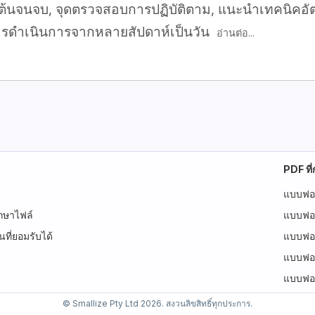
นต้นจนจบ, จุดตรวจสอบการปฏิบัติตาม, แนะนำเทคนิคอั
ารดำเนินการจากหลายสัปดาห์เป็นวัน
อ่านต่อ...
PDF ที่
แบบฟอร
กษาไฟล์
แบบฟอร
ี่ยอมรับได้
แบบฟอ
แบบฟอ
แบบฟอร
© Smallize Pty Ltd 2026. สงวนลิขสิทธิ์ทุกประการ.