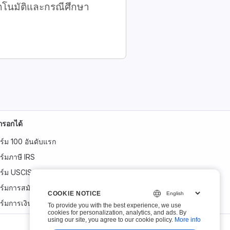
ตโนมัติและกรณีศึกษา
กรอกได้
์ม 100 อันดับแรก
์มภาษี IRS
ร์ม USCIS
ร์มการสมัคร
COOKIE NOTICE
COOKIE NOTICE
์มการเงิน
To provide you with the best experience, we use
To provide you with the best experience, we use
cookies for personalization, analytics, and ads. By
cookies for personalization, analytics, and ads. By
using our site, you agree to our cookie policy.
using our site, you agree to our cookie policy.
More info
More info