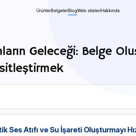
Ürünler
Belgeler
Blog
Web siteleri
Hakkında
mların Geleceği: Belge Ol
sitleştirmek
tik Ses Atıfı ve Su İşareti Oluşturmayı H