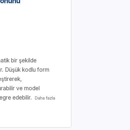
yonunu
tik bir şekilde
or. Düşük kodlu form
eştirerek,
urabilir ve model
egre edebilir.
Daha fazla