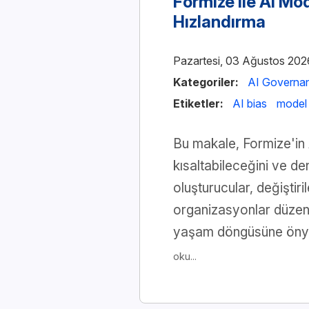
Formize ile AI M
Hızlandırma
Pazartesi, 03 Ağustos 202
Kategoriler:
AI Governa
Etiketler:
AI bias
model 
Bu makale, Formize'in A
kısaltabileceğini ve d
oluşturucular, değiştiri
organizasyonlar düzenle
yaşam döngüsüne önyarg
oku...