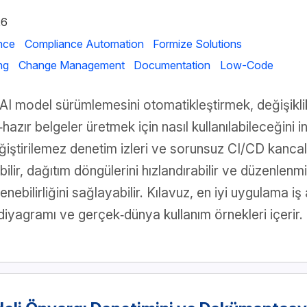
26
nce
Compliance Automation
Formize Solutions
ng
Change Management
Documentation
Low-Code
I model sürümlemesini otomatikleştirmek, değişiklik‑
zır belgeler üretmek için nasıl kullanılabileceğini 
ğiştirilemez denetim izleri ve sorunsuz CI/CD kancala
bilir, dağıtım döngülerini hızlandırabilir ve düzenlenm
nebilirliğini sağlayabilir. Kılavuz, en iyi uygulama iş 
iyagramı ve gerçek‑dünya kullanım örnekleri içerir