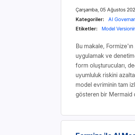
Çarşamba, 05 Ağustos 20
Kategoriler:
AI Governa
Etiketler:
Model Versioni
Bu makale, Formize'ın A
uygulamak ve denetim‑ha
form oluşturucuları, de
uyumluluk riskini azalta
model evriminin tam izle
gösteren bir Mermaid d