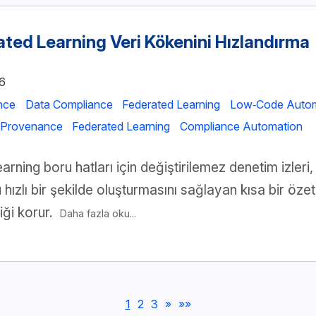
ated Learning Veri Kökenini Hızlandırma
6
nce
Data Compliance
Federated Learning
Low‑Code Autom
 Provenance
Federated Learning
Compliance Automation
arning boru hatları için değiştirilemez denetim izleri
hızlı bir şekilde oluşturmasını sağlayan kısa bir öze
liği korur.
Daha fazla oku...
1
2
3
»
»»