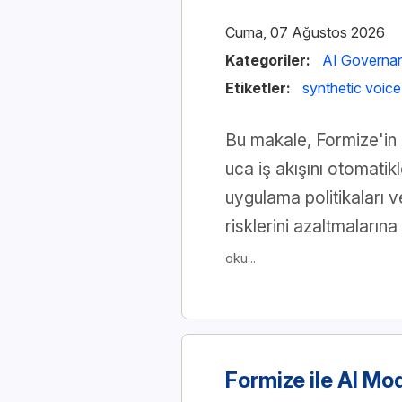
Cuma, 07 Ağustos 2026
Kategoriler:
AI Governa
Etiketler:
synthetic voice
Bu makale, Formize'in s
uca iş akışını otomatikl
uygulama politikaları v
risklerini azaltmaların
oku...
Formize ile AI Mo