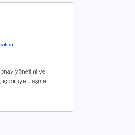
ation
, onay yönetimi ve
t, içgörüye ulaşma