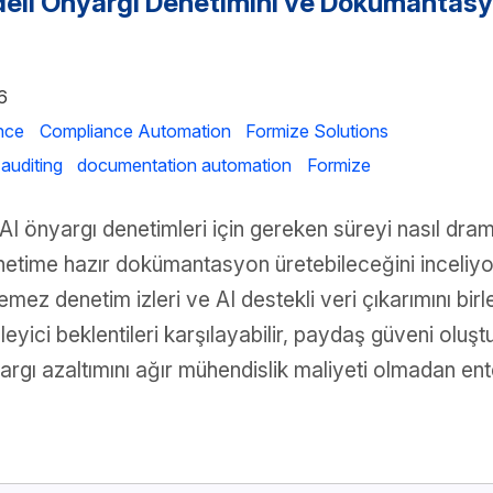
odeli Önyargı Denetimini ve Dokümantas
6
nce
Compliance Automation
Formize Solutions
auditing
documentation automation
Formize
I önyargı denetimleri için gereken süreyi nasıl drama
enetime hazır dokümantasyon üretebileceğini inceliy
lemez denetim izleri ve AI destekli veri çıkarımını birl
yici beklentileri karşılayabilir, paydaş güveni oluşt
ı azaltımını ağır mühendislik maliyeti olmadan ent