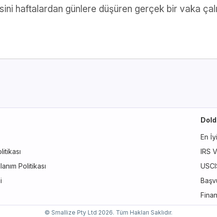
esini haftalardan günlere düşüren gerçek bir vaka çal
Dold
En İy
itikası
IRS V
lanım Politikası
USCI
i
Başvu
Finan
© Smallize Pty Ltd 2026. Tüm Hakları Saklıdır.