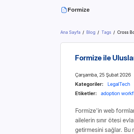
Formize
Ana Sayfa
Blog
Tags
Cross B
Formize ile Ulusl
Çarşamba, 25 Şubat 2026
Kategoriler:
LegalTech
Etiketler:
adoption work
Formize'in web formları
ailelerin sınır ötesi ev
getirmesini sağlar. Bu 