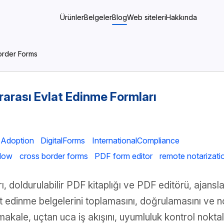
Ürünler
Belgeler
Blog
Web siteleri
Hakkında
order Forms
ararası Evlat Edinme Formları
Adoption
DigitalForms
InternationalCompliance
flow
cross border forms
PDF form editor
remote notarizati
, doldurulabilir PDF kitaplığı ve PDF editörü, ajansla
lat edinme belgelerini toplamasını, doğrulamasını ve no
makale, uçtan uca iş akışını, uyumluluk kontrol nokt