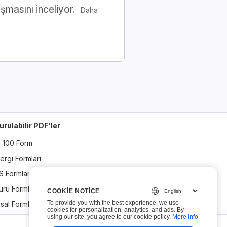
ışmasını inceliyor.
Daha
urulabilir PDF'ler
i 100 Form
ergi Formları
S Formları
ru Formları
COOKIE NOTICE
COOKIE NOTICE
To provide you with the best experience, we use
To provide you with the best experience, we use
sal Formlar
cookies for personalization, analytics, and ads. By
cookies for personalization, analytics, and ads. By
using our site, you agree to our cookie policy.
using our site, you agree to our cookie policy.
More info
More info