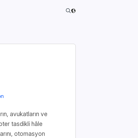
on
rın, avukatların ve
ter tasdikli hâle
alarını, otomasyon