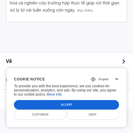
hoá và nghiên cứu trường hợp thực tế giúp rút thời gian
xử lý từ vài tuần xuống còn ngày.
Đọc thêm...
Về
Về
COOKIE NOTICE
COOKIE NOTICE
PDF có thể điền
To provide you with the best experience, we use cookies for
To provide you with the best experience, we use cookies for
Liên hệ
personalization, analytics, and ads. By using our site, you agree
personalization, analytics, and ads. By using our site, you agree
© Smallize Pty Ltd 2026. Mọi quyền được bảo lưu.
to our cookie policy.
to our cookie policy.
More info
More info
PDF có thể điền
Chính sách lưu trữ tệp
Điều khoản dịch vụ
Chính sách bảo mật
An ninh
DMCA
ACCEPT
ACCEPT
Top 100 Mẫu
CUSTOMIZE
CUSTOMIZE
DENY
DENY
Chính sách sử dụng chấp nhận
Mẫu thuế IRS
Thông báo bản quyền