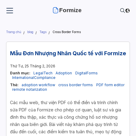
Formize
Trang chủ
blog
Tags
Cross Border Forms
Mẫu Đơn Nhượng Nhân Quốc tế với Formize
Thứ Tư, 25 Tháng 2, 2026
Danh mục:
LegalTech
Adoption
DigitalForms
InternationalCompliance
Thẻ:
adoption workflow
cross border forms
PDF form editor
remote notarization
Các mẫu web, thư viện PDF có thể điền và trình chỉnh
sửa PDF của Formize cho phép cơ quan, luật sư và gia
đình thu thập, xác thực và công chứng hồ sơ nhượng
nhân qua biên giới. Bài viết này khám phá quy trình từ
đầu đến cuối, các điểm kiểm tra tuân thủ, mẹo tự động